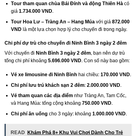
Tour tham quan chùa Bái Đính và động Thiên Hà
có
giá
1.734.000 VND
.
Tour Hoa Lư – Tràng An – Hang Múa
với giá
872.000
VND
là một lựa chọn hợp lý cho chuyến đi trong ngày.
Chi phí dự trù cho chuyến đi Ninh Bình 3 ngày 2 đêm
Với chuyến đi
Ninh Bình 3 ngày 2 đêm
, bạn nên dự trù
tổng chi phí khoảng
5.696.000 VND
. Con số này bao gồm:
Vé xe limousine đi Ninh Bình
hai chiều:
170.000 VND
.
Chi phí lưu trú khách sạn 2 đêm
:
2.000.000 VND
.
Vé tham quan các địa điểm
như Tràng An, Tam Cốc,
và Hang Múa: tổng cộng khoảng
750.000 VND
.
Chi phí ăn uống
cho 3 ngày: khoảng
1.000.000 VND
.
READ
Khám Phá 8+ Khu Vui Chơi Dành Cho Trẻ