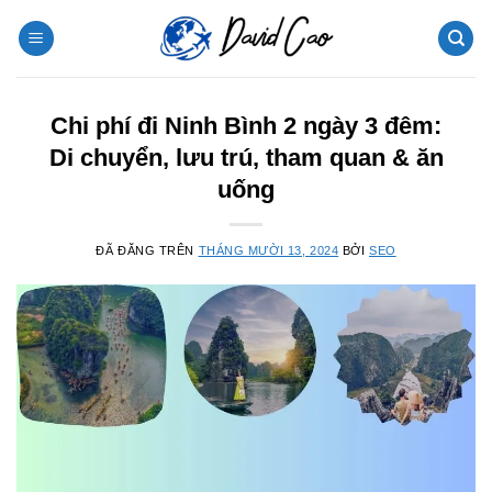
Chuyển
đến
nội
dung
Chi phí đi Ninh Bình 2 ngày 3 đêm:
Di chuyển, lưu trú, tham quan & ăn
uống
ĐÃ ĐĂNG TRÊN
THÁNG MƯỜI 13, 2024
BỞI
SEO