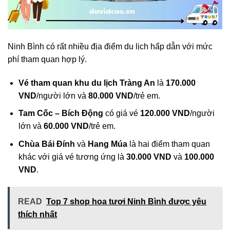
Ninh Bình có rất nhiều địa điểm du lịch hấp dẫn với mức
phí tham quan hợp lý.
Vé tham quan khu du lịch Tràng An
là
170.000
VND
/người lớn và
80.000 VND
/trẻ em.
Tam Cốc – Bích Động
có giá vé
120.000 VND
/người
lớn và
60.000 VND
/trẻ em.
Chùa Bái Đính
và
Hang Múa
là hai điểm tham quan
khác với giá vé tương ứng là
30.000 VND
và
100.000
VND
.
READ
Top 7 shop hoa tươi Ninh Bình được yêu
thích nhất