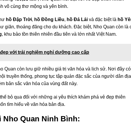
h vô cùng thơ mộng và yên bình.
như
hồ Đập Trời
,
hồ Đồng Liều
,
hồ Đá Lải
và đặc biệt là
hồ Yê
thư giãn, thoáng đãng cho du khách. Đặc biệt, Nho Quan còn là
g
, khu bảo tồn thiên nhiên đầu tiên và lớn nhất Việt Nam.
t đẹp với trải nghiệm nghỉ dưỡng cao cấp
o Quan còn lưu giữ nhiều giá trị văn hóa và lịch sử. Nơi đây có
 hội truyền thống, phong tục tập quán đặc sắc của người dân địa
m bản sắc văn hóa của vùng đất này.
hể bỏ qua đối với những ai yêu thích khám phá vẻ đẹp thiên
ốn tìm hiểu về văn hóa bản địa.
ại Nho Quan Ninh Bình: