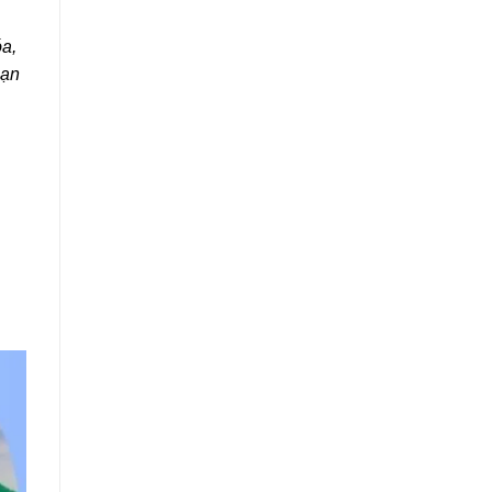
óa,
bạn