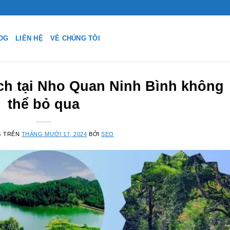
OG
LIÊN HỆ
VỀ CHÚNG TÔI
ịch tại Nho Quan Ninh Bình không
thể bỏ qua
G TRÊN
THÁNG MƯỜI 17, 2024
BỞI
SEO