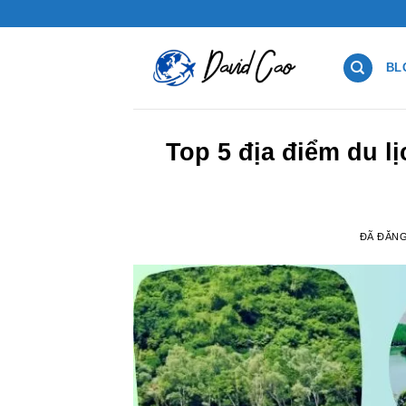
Chuyển
đến
nội
BL
dung
Top 5 địa điểm du l
ĐÃ ĐĂN