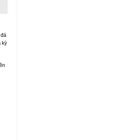
 đá
 kỳ
nên