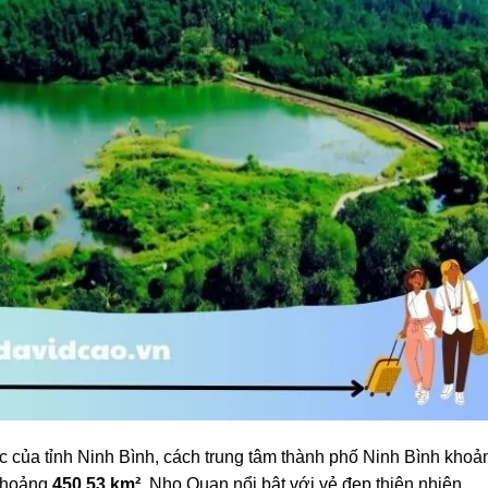
 của tỉnh Ninh Bình, cách trung tâm thành phố Ninh Bình khoả
 khoảng
450,53 km²
, Nho Quan nổi bật với vẻ đẹp thiên nhiên