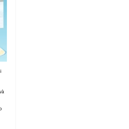
i
và
o