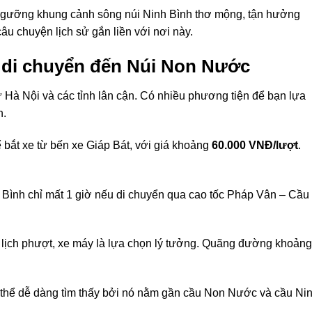
 ngưỡng khung cảnh sông núi Ninh Bình thơ mộng, tận hưởng
âu chuyện lịch sử gắn liền với nơi này.
h di chuyển đến Núi Non Nước
ừ Hà Nội và các tỉnh lân cận. Có nhiều phương tiện để bạn lựa
n.
 bắt xe từ bến xe Giáp Bát, với giá khoảng
60.000 VNĐ/lượt
.
 Bình chỉ mất 1 giờ nếu di chuyển qua cao tốc Pháp Vân – Cầu
 lịch phượt, xe máy là lựa chọn lý tưởng. Quãng đường khoảng
 thể dễ dàng tìm thấy bởi nó nằm gần cầu Non Nước và cầu Ni