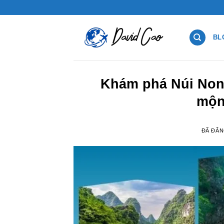
Chuyển
đến
nội
BL
dung
Khám phá Núi Non
mộn
ĐÃ ĐĂ