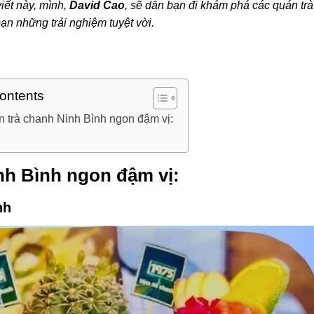
iết này, mình,
David Cao
, sẽ dẫn bạn đi khám phá các quán trà
n những trải nghiệm tuyệt vời.
Contents
n trà chanh Ninh Bình ngon đậm vị:
nh Bình ngon đậm vị:
nh