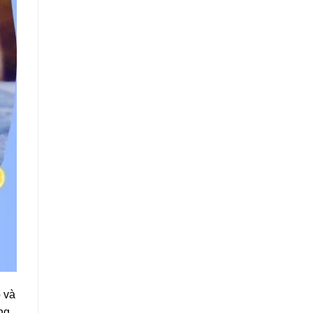
ổ và
ng