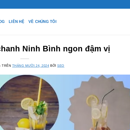
OG
LIÊN HỆ
VỀ CHÚNG TÔI
 chanh Ninh Bình ngon đậm vị
G TRÊN
THÁNG MƯỜI 24, 2024
BỞI
SEO