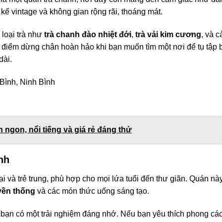
 kế vintage và không gian rộng rãi, thoáng mát.
 loại trà như
trà chanh đào nhiệt đới
,
trà vải kim cương
, và c
 điểm dừng chân hoàn hảo khi bạn muốn tìm một nơi để tụ tập 
dài.
Bình, Ninh Bình
 ngon, nổi tiếng và giá rẻ đáng thử
nh
i và trẻ trung, phù hợp cho mọi lứa tuổi đến thư giãn. Quán nà
yền thống
và các món thức uống sáng tạo.
p bạn có một trải nghiệm đáng nhớ. Nếu bạn yêu thích phong cá