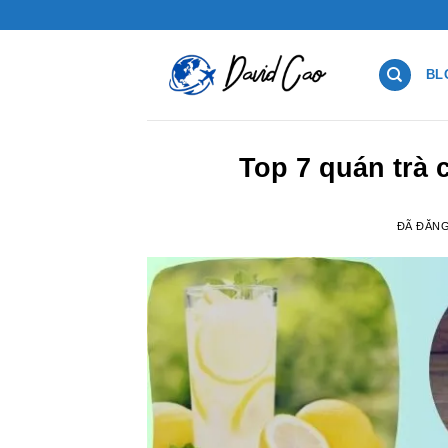
Chuyển
đến
nội
BL
dung
Top 7 quán trà
ĐÃ ĐĂN