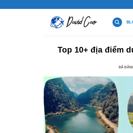
Chuyển
đến
nội
BL
dung
Top 10+ địa điểm d
ĐÃ ĐĂN