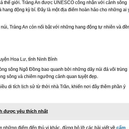
 hoá thế giới. Tràng An được UNESCO công nhận với cảnh sông
 hang động kỳ bí. Đây là một địa điểm hoàn hảo cho những ai 
 núi, Tràng An còn nổi bật với những hang động tự nhiên và đề
uyện Hoa Lư, tỉnh Ninh Bình
òng sông Ngô Đồng bao quanh bởi những dãy núi đá vôi trùng
 dòng sông và chiêm ngưỡng cảnh quan tuyệt đẹp.
ều di tích lịch sử từ thời nhà Trần, khiến nơi đây thêm phần ý
h được yêu thích nhất
những điểm đến thú vị khác, đừng bỏ lỡ các bài viết về
cẩm