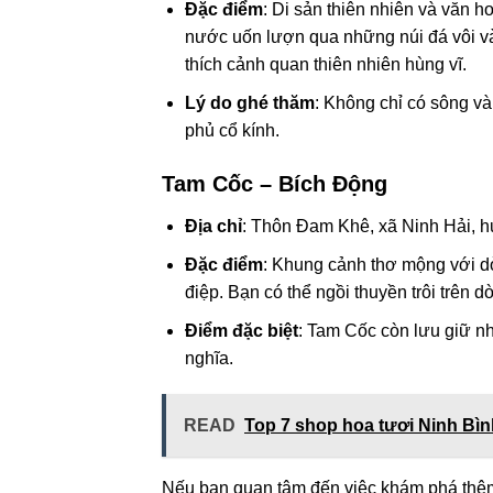
Đặc điểm
: Di sản thiên nhiên và văn
nước uốn lượn qua những núi đá vôi và
thích cảnh quan thiên nhiên hùng vĩ.
Lý do ghé thăm
: Không chỉ có sông và
phủ cổ kính.
Tam Cốc – Bích Động
Địa chỉ
: Thôn Đam Khê, xã Ninh Hải, h
Đặc điểm
: Khung cảnh thơ mộng với d
điệp. Bạn có thể ngồi thuyền trôi trên
Điểm đặc biệt
: Tam Cốc còn lưu giữ nhi
nghĩa.
READ
Top 7 shop hoa tươi Ninh Bìn
Nếu bạn quan tâm đến việc khám phá thêm 