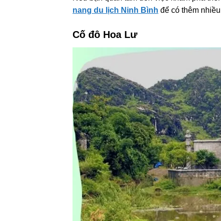
nang du lịch Ninh Bình
để có thêm nhiều 
Cố đô Hoa Lư