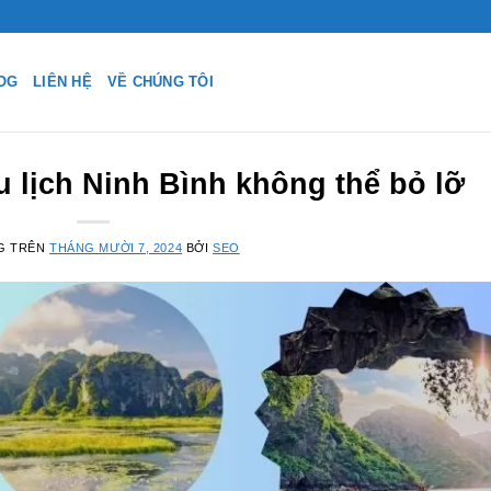
OG
LIÊN HỆ
VỀ CHÚNG TÔI
u lịch Ninh Bình không thể bỏ lỡ
G TRÊN
THÁNG MƯỜI 7, 2024
BỞI
SEO